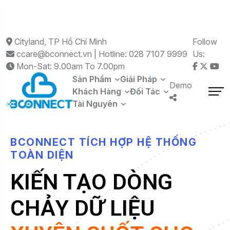
Cityland, TP Hồ Chí Minh
Follow
ccare@bconnect.vn | Hotline: 028 7107 9999
Us:
Mon-Sat: 9.00am To 7.00pm
Sản Phẩm
Giải Pháp
Demo
Khách Hàng
Đối Tác
Tài Nguyên
B
C
O
N
N
E
C
T
T
Í
C
H
H
Ợ
P
H
Ệ
T
H
Ố
N
G
T
O
À
N
D
I
Ệ
N
KIẾN TẠO DÒNG
CHẢY DỮ LIỆU