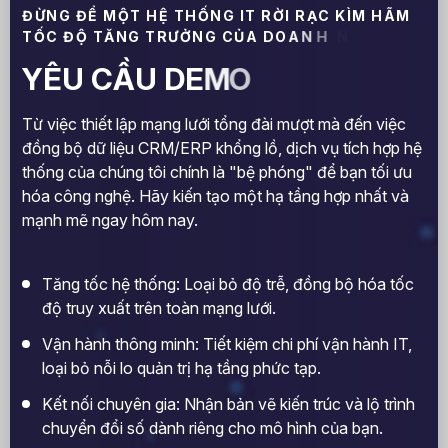
Đ
Ừ
N
G
Đ
Ể
M
Ộ
T
H
Ệ
T
H
Ố
N
G
I
T
R
Ờ
I
R
Ạ
C
K
Ì
M
H
Ã
M
T
Ố
C
Đ
Ộ
T
Ă
N
G
T
R
Ư
Ở
N
G
C
Ủ
A
D
O
A
N
H
N
Y
Ê
U
C
Ầ
U
D
E
M
O
Từ việc thiết lập mạng lưới tổng đài mượt mà đến việc
đồng bộ dữ liệu CRM/ERP khổng lồ, dịch vụ tích hợp hệ
thống của chúng tôi chính là "bệ phóng" để bạn tối ưu
hóa công nghệ. Hãy kiến tạo một hạ tầng hợp nhất và
mạnh mẽ ngay hôm nay.
Tăng tốc hệ thống: Loại bỏ độ trễ, đồng bộ hóa tốc
độ truy xuất trên toàn mạng lưới.
Vận hành thông minh: Tiết kiệm chi phí vận hành IT,
loại bỏ nỗi lo quản trị hạ tầng phức tạp.
Kết nối chuyên gia: Nhận bản vẽ kiến trúc và lộ trình
chuyển đổi số dành riêng cho mô hình của bạn.