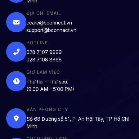
Minh
ĐỊA CHỈ EMAIL
ccare@bconnect.vn
support@bconnect.vn
HOTLINE
028 7107 9999
028 7108 8868
GIỜ LÀM VIỆC
Thứ hai – Thứ sáu:
(9:00 AM – 5:00 PM)
VĂN PHÒNG CTY
Số 68 Đường số 51, P. An Hội Tây, TP Hồ Chí
Minh
CHI NHÁNH HCM