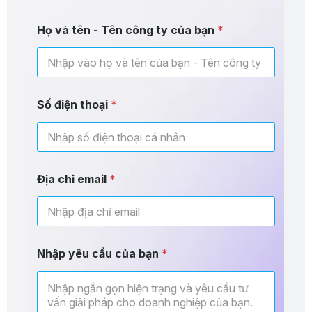
Họ và tên - Tên công ty của bạn
*
Số điện thoại
*
-
Địa chỉ email
*
Đ
ị
a
S
ố
Nhập yêu cầu của bạn
*