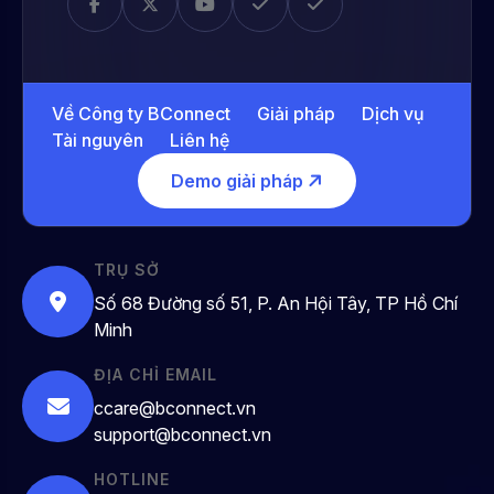
Về Công ty BConnect
Giải pháp
Dịch vụ
Tài nguyên
Liên hệ
Demo giải pháp
TRỤ SỞ
Số 68 Đường số 51, P. An Hội Tây, TP Hồ Chí
Minh
ĐỊA CHỈ EMAIL
ccare@bconnect.vn
support@bconnect.vn
HOTLINE