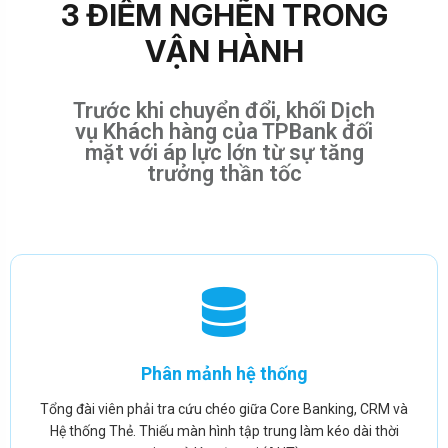
3
Đ
I
Ể
M
N
G
H
Ẽ
N
T
R
O
N
G
V
Ậ
N
H
À
N
H
Trước khi chuyển đổi, khối Dịch
vụ Khách hàng của TPBank đối
mặt với áp lực lớn từ sự tăng
trưởng thần tốc
Phân mảnh hệ thống
Tổng đài viên phải tra cứu chéo giữa Core Banking, CRM và
Hệ thống Thẻ. Thiếu màn hình tập trung làm kéo dài thời