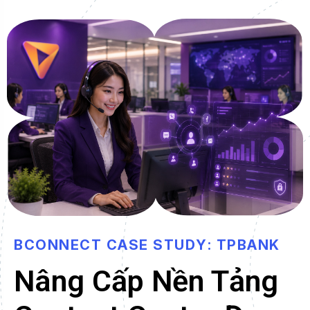
B
C
O
N
N
E
C
T
C
A
S
E
S
T
U
D
Y
:
T
P
B
A
N
K
Nâng Cấp Nền Tảng