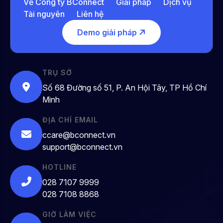
Về Công ty BConnect
Giải pháp
Dịch vụ
Tài nguyên
Liên hệ
Demo giải pháp
TRỤ SỞ
Số 68 Đường số 51, P. An Hội Tây, TP Hồ Chí
Minh
ĐỊA CHỈ EMAIL
ccare@bconnect.vn
support@bconnect.vn
HOTLINE
028 7107 9999
028 7108 8868
GIỜ LÀM VIỆC