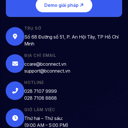
Demo giải pháp
TRỤ SỞ
Số 68 Đường số 51, P. An Hội Tây, TP Hồ Chí
Minh
ĐỊA CHỈ EMAIL
ccare@bconnect.vn
support@bconnect.vn
HOTLINE
028 7107 9999
028 7108 8868
GIỜ LÀM VIỆC
Thứ hai – Thứ sáu:
(9:00 AM – 5:00 PM)