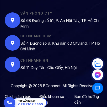
VĂN PHÒNG CTY
Số 68 Đường số 51, P. An Hội Tây, TP Hồ Chí
Minh
CHI NHÁNH HCM
Số 4 Đường số 9, Khu dân cư Cityland, TP Hồ
Chí Minh
CHI NHÁNH HN
Số 11 Duy Tân, Cầu Giấy, Hà Nội
Copyright @ 2026 BConnect. All Rights Received.
Chính sách bảo
Điều khoản sử
Bản đồ hướng
TƯ VẤN NGAY
mật
dụng
dẫn
028 7107 9999