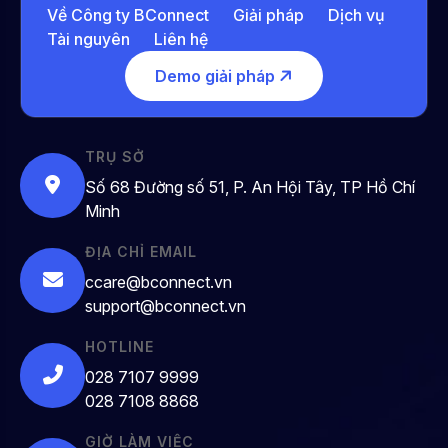
Về Công ty BConnect
Giải pháp
Dịch vụ
Tài nguyên
Liên hệ
Demo giải pháp
TRỤ SỞ
Số 68 Đường số 51, P. An Hội Tây, TP Hồ Chí
Minh
ĐỊA CHỈ EMAIL
ccare@bconnect.vn
support@bconnect.vn
HOTLINE
028 7107 9999
028 7108 8868
GIỜ LÀM VIỆC