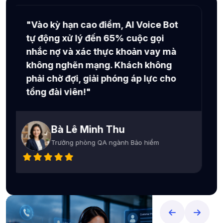
"Hợp nhất dữ liệu eKYC và Core
Banking về một màn hình duy nhất
là cứu cánh cho đội ngũ. Không còn
cảnh nhảy tab liên tục, tốc độ tra
cứu thông tin tài chính nhanh gấp
đôi!"
Ông Nguyễn Hoàng Long
Đại diện Khối Vận hành Ngân hàng