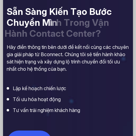
S
ẵ
n
S
à
n
g
K
i
ế
n
T
ạ
o
B
ư
ớ
c
C
h
u
y
ể
n
M
ì
n
h
T
r
o
n
g
V
ậ
n
H
à
n
h
C
o
n
t
a
c
t
C
e
n
t
e
r
?
Hãy điền thông tin bên dưới để kết nối cùng các chuyên
gia giải pháp từ Bconnect. Chúng tôi sẽ tiến hành khảo
sát hiện trạng và xây dựng lộ trình chuyển đổi tối ưu
nhất cho hệ thống của bạn.
Lập kế hoạch chiến lược
Tối ưu hóa hoạt động
Tư vấn trải nghiệm khách hàng