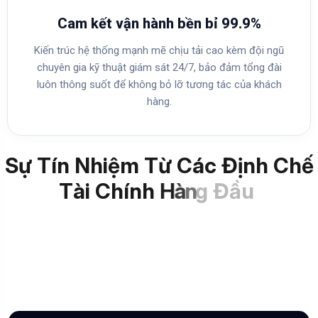
Cam kết vận hành bền bỉ 99.9%
Kiến trúc hệ thống mạnh mẽ chịu tải cao kèm đội ngũ
chuyên gia kỹ thuật giám sát 24/7, bảo đảm tổng đài
luôn thông suốt để không bỏ lỡ tương tác của khách
hàng.
S
ự
T
í
n
N
h
i
ệ
m
T
ừ
C
á
c
Đ
ị
n
h
C
h
ế
T
à
i
C
h
í
n
h
H
à
n
g
Đ
ầ
u