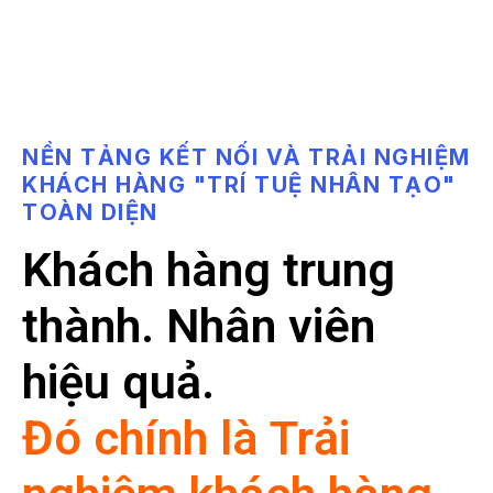
N
Ề
N
T
Ả
N
G
K
Ế
T
N
Ố
I
V
À
T
R
Ả
I
N
G
H
I
Ệ
M
K
H
Á
C
H
H
À
N
G
"
T
R
Í
T
U
Ệ
N
H
Â
N
T
Ạ
O
"
T
O
À
N
D
I
Ệ
N
Khách hàng trung
thành. Nhân viên
hiệu quả.
Đó chính là Trải