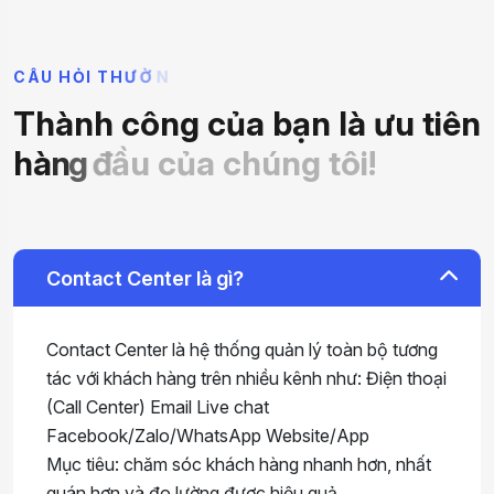
C
Â
U
H
Ỏ
I
T
H
Ư
Ờ
N
T
h
à
n
h
c
ô
n
g
c
ủ
a
b
ạ
n
l
à
ư
u
t
i
ê
n
h
à
n
g
đ
ầ
u
c
ủ
a
c
h
ú
n
g
t
ô
i
!
Contact Center là gì?
Contact Center là hệ thống quản lý toàn bộ tương
tác với khách hàng trên nhiều kênh như: Điện thoại
(Call Center) Email Live chat
Facebook/Zalo/WhatsApp Website/App
Mục tiêu: chăm sóc khách hàng nhanh hơn, nhất
quán hơn và đo lường được hiệu quả.