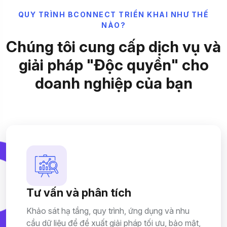
Q
U
Y
T
R
Ì
N
H
B
C
O
N
N
E
C
T
T
R
I
Ể
N
K
H
A
I
N
H
Ư
T
H
Ế
N
À
O
?
C
h
ú
n
g
t
ô
i
c
u
n
g
c
ấ
p
d
ị
c
h
v
ụ
v
à
g
i
ả
i
p
h
á
p
"
Đ
ộ
c
q
u
y
ề
n
"
c
h
o
d
o
a
n
h
n
g
h
i
ệ
p
c
ủ
a
b
ạ
n
Tư vấn và phân tích
Khảo sát hạ tầng, quy trình, ứng dụng và nhu
cầu dữ liệu để đề xuất giải pháp tối ưu, bảo mật,