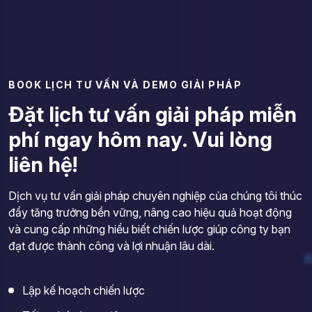
B
O
O
K
L
Ị
C
H
T
Ư
V
Ấ
N
V
À
D
E
M
O
G
I
Ả
I
P
H
Á
P
Đ
ặ
t
l
ị
c
h
t
ư
v
ấ
n
g
i
ả
i
p
h
á
p
m
i
ễ
n
p
h
í
n
g
a
y
h
ô
m
n
a
y
.
V
u
i
l
ò
n
g
l
i
ê
n
h
ệ
!
Dịch vụ tư vấn giải pháp chuyên nghiệp của chúng tôi thúc
đẩy tăng trưởng bền vững, nâng cao hiệu quả hoạt động
và cung cấp những hiểu biết chiến lược giúp công ty bạn
đạt được thành công và lợi nhuận lâu dài.
Lập kế hoạch chiến lược