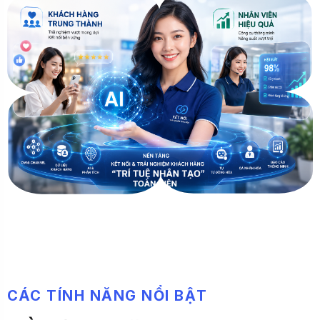
C
Á
C
T
Í
N
H
N
Ă
N
G
N
Ổ
I
B
Ậ
T