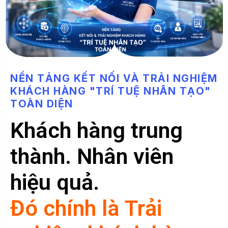
N
Ề
N
T
Ả
N
G
K
Ế
T
N
Ố
I
V
À
T
R
Ả
I
N
G
H
I
Ệ
M
K
H
Á
C
H
H
À
N
G
"
T
R
Í
T
U
Ệ
N
H
Â
N
T
Ạ
O
"
T
O
À
N
D
I
Ệ
N
Khách hàng trung
thành. Nhân viên
hiệu quả.
Đó chính là Trải