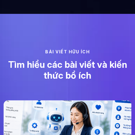
B
À
I
V
I
Ế
T
H
Ữ
U
Í
C
H
T
ì
m
h
i
ể
u
c
á
c
b
à
i
v
i
ế
t
v
à
k
i
ế
n
t
h
ứ
c
b
ổ
í
c
h