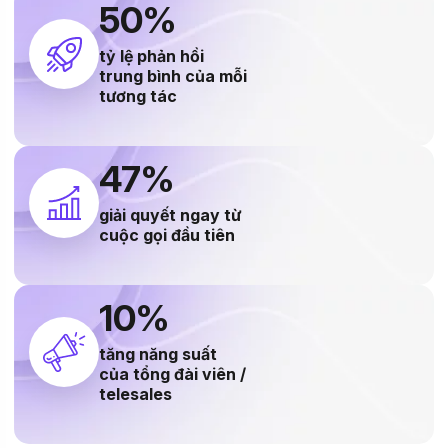
74
%
tỷ lệ phản hồi
trung bình của mỗi
tương tác
70
%
giải quyết ngay từ
cuộc gọi đầu tiên
15
%
tăng năng suất
của tổng đài viên /
telesales