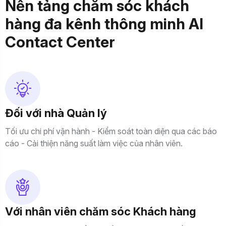
N
ề
n
t
ả
n
g
c
h
ă
m
s
ó
c
k
h
á
c
h
h
à
n
g
đ
a
k
ê
n
h
t
h
ô
n
g
m
i
n
h
A
I
C
o
n
t
a
c
t
C
e
n
t
e
r
Đối với nhà Quản lý
Tối ưu chi phí vận hành - Kiểm soát toàn diện qua các báo
cáo - Cải thiện năng suất làm việc của nhân viên.
Với nhân viên chăm sóc Khách hàng