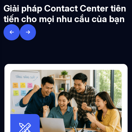
G
i
ả
i
p
h
á
p
C
o
n
t
a
c
t
C
e
n
t
e
r
t
i
ê
n
t
i
ế
n
c
h
o
m
ọ
i
n
h
u
c
ầ
u
c
ủ
a
b
ạ
n