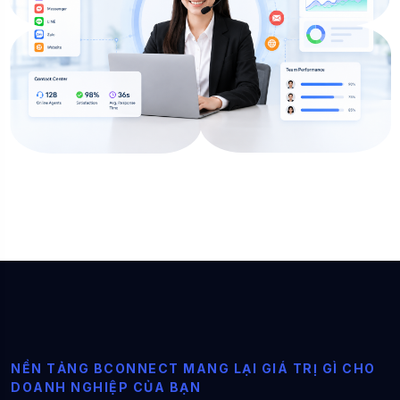
N
Ề
N
T
Ả
N
G
B
C
O
N
N
E
C
T
M
A
N
G
L
Ạ
I
G
I
Á
T
R
Ị
G
Ì
C
H
O
D
O
A
N
H
N
G
H
I
Ệ
P
C
Ủ
A
B
Ạ
N